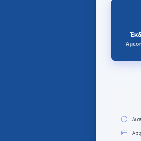
Έκδ
Άμεση
Δια
Ασφ