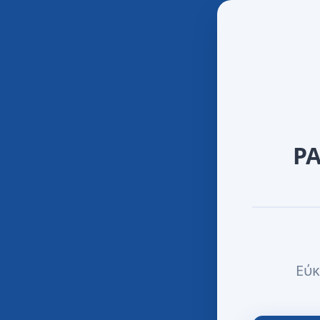
P
Εύκ