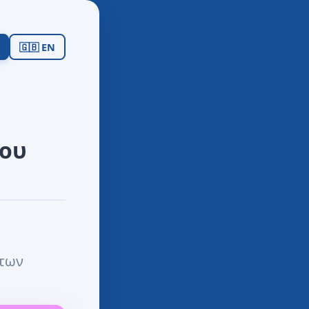
🇬🇧 EN
ου
άτων