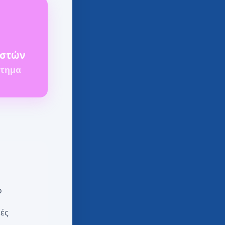
ιστών
στημα
ο
ρές